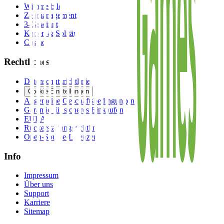
Wimmelbild
Zeitmanagement
3-Gewinnt
Karten & Solitär
Casino
Rechtliches
Datenschutzrichtlinie
Cookie-Einstellungen
Allgemeine Geschäftsbedingungen
Garantie für sicheres Einkaufen
EULA
Rückerstattungsrichtlinie
Open-Source-Lizenzen
Info
Impressum
Über uns
Support
Karriere
Sitemap