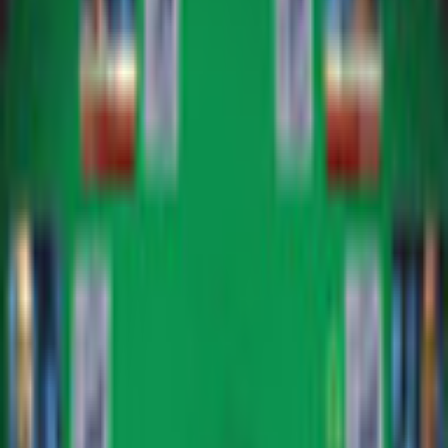
World Class Poker with T.J.
Cloutier
Masque
Cards
Spielbewertung: 3.8 / 5. (12)
(
12
)
Spielen