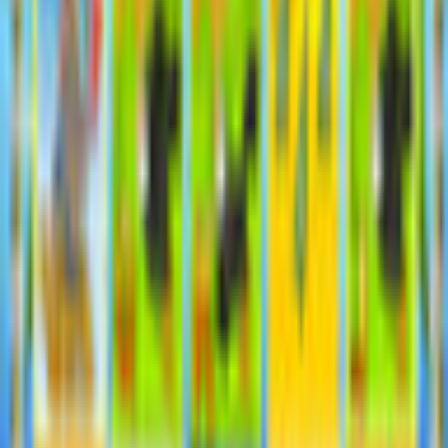
Hoyle Desert Island Doubles
Encore
Casino
Spielbewertung: 3.0 / 5. (2)
(
2
)
Spielen