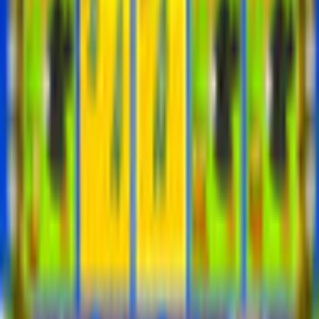
Spielsprachen
English
Veröffentlichungsdatum
1/23/2013
Systemanforderungen
Operating System
Windows 8, Windows 7, Vista and XP
Processor
Pentium 4 - 2.4GHz or Athlon XP 2400+ or higher
RAM