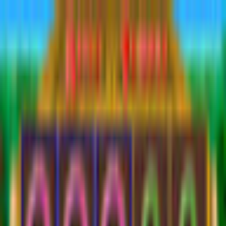
$ USD
Deutsch
ALLE SPIELE
FREE TO PLAY
NEW RELEASES
MITGLIEDSCHAFT
MEHR