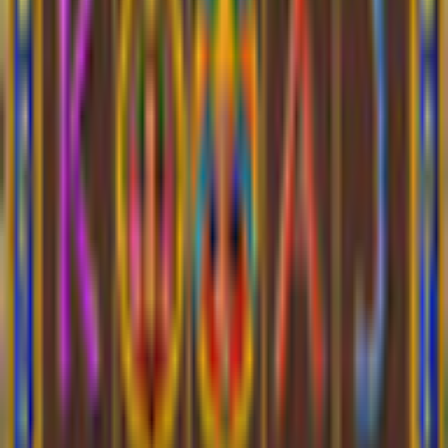
English
Veröffentlichungsdatum
7/9/2014
Systemanforderungen
Operating System
Windows 8, Windows 7 and Vista
Processor
Pentium 4 - 2.0 Ghz or better
RAM
1GB