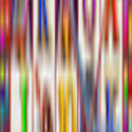
Beschreibung
Holen Sie sich das Casino nach Hause mit IGT Slots Bombay!
Holen Sie sich vier Spielautomaten - drei Video- und einen
mechanischen. Erleben Sie die Aufregung der authentischen
Casino-Spielautomaten von IGT - dem weltweit führenden
Hersteller von Spielautomaten. Entfliehen Sie noch heute mit
IGT Slots Bombay in die wunderschöne Stadt Bombay!
Zusätzliche Details
Unternehmen
Encore
Spielsprachen