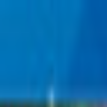
$ USD
Deutsch
ALLE SPIELE
FREE TO PLAY
NEW RELEASES
MITGLIEDSCHAFT
MEHR