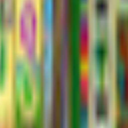
.
Nehmen Sie den Glanz und den Glamour von Las Vegas mit nach H
hr. Mit echten Spielautomaten-Sounds und Grafiken werden Sie sic