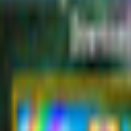
IGT Slots End of the Rainbow
Encore
Casino
Spielbewertung: 4.4 / 5. (8)
(
8
)
Spielen