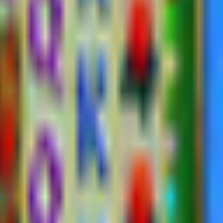
ause. Bei diesen IGT-Spielautomaten finden Sie eine Vielzahl
h wie ein Gewinner fühlen! Spielen Sie IGT Slots End of the