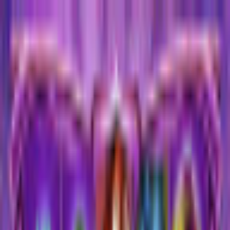
$ USD
Deutsch
ALLE SPIELE
FREE TO PLAY
NEW RELEASES
MITGLIEDSCHAFT
MEHR