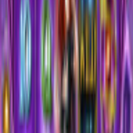
IGT Slots: Game of the Gods
Masque
Casino
Spielbewertung: 3.9 / 5. (11)
(
11
)
Spielen