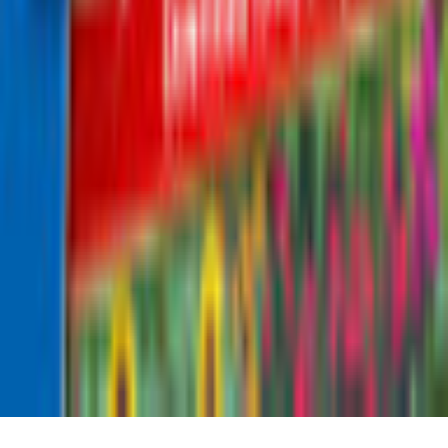
Info
Impressum
Über uns
Support
Karriere
Sitemap
Folge uns
©
2026
gamigo Inc. Alle Rechte vorbehalten.
.