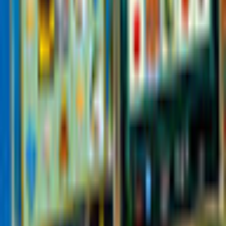
Spielsprachen
English
Veröffentlichungsdatum
8/6/2014
Systemanforderungen
Operating System
Windows 8, Windows 7 and Vista
Processor
Pentium 4 - 2.0 Ghz or better
RAM