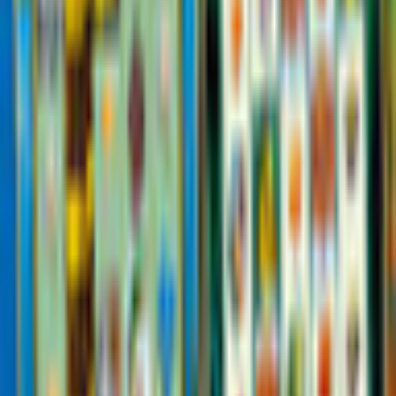
Beschreibung
Sie sind eingeladen zur IGT Slots Garden Party. Aus dem
Casino und auf Ihren Computer kommen die authentischen
Anblicke und Klänge eines echten Spielautomaten. Mit etwas
Glück und zusätzlichen Drehungen können Sie große
Geldgewinne erzielen. Das ist Non-Stop-Gaming-Action, bei der
Sie die Einsätze bestimmen! Spielen Sie vier großartige
Spielautomaten in diesem Paket. Wählen Sie Ihr Spiel mit IGT
Slots Garden Party noch heute!
Zusätzliche Details
Unternehmen
Encore