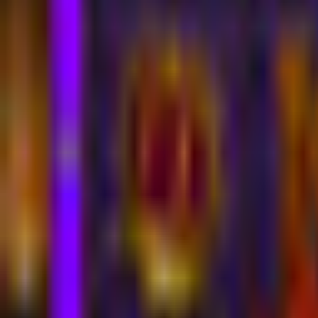
Beschreibung
Holen Sie sich das Casino nach Hause mit IGT Slots Three Kings
IGT - dem weltweit führenden Spielautomatenhersteller. Verdien
Zusätzliche Details
Unternehmen
Encore
Spielsprachen
English
Veröffentlichungsdatum