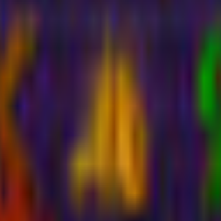
! Holen Sie sich vier mechanische Video-Spielautomaten. Erleben 
en Sie sich Ihren Thron in IGT Slots Three Kings noch heute!