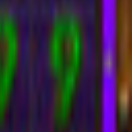
Sie den Nervenkitzel authentischer Casino-Spielautomaten von