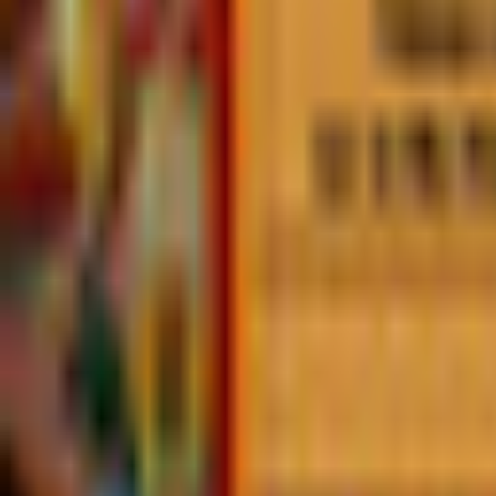
Vorherige Produkte
Nächste Produkte
Spiele spielen
Wimmelbild
Zeitmanagement
3-Gewinnt
Karten & Solitär
Casino
Rechtliches
Datenschutzrichtlinie
Cookie-Einstellungen
Allgemeine Geschäftsbedingungen
Garantie für sicheres Einkaufen
EULA
Rückerstattungsrichtlinie
Open-Source-Lizenzen
Info
Impressum