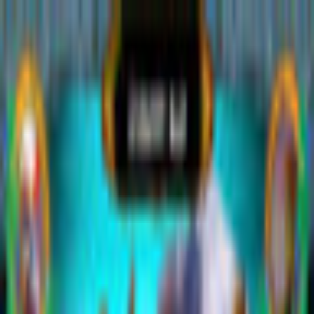
$ USD
Deutsch
ALLE SPIELE
FREE TO PLAY
NEW RELEASES
MITGLIEDSCHAFT
MEHR