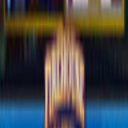
Jogos semelhantes
Produtos anteriores
Próximos produtos
Jogar Jogos
Objetos Escondidos
Gerenciamento de Tempo
Combine 3
Cartas & Paciência
Cassino
Legal
Política de Privacidade
Definições de Cookies
Termos e Condições
Garantia de Compra Segura
EULA
Política de Reembolso
Licenças de Código Aberto
Informações