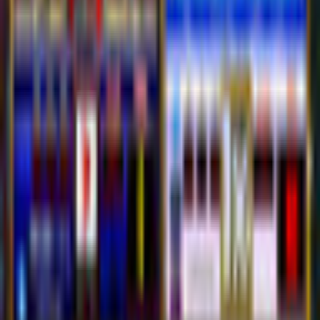
Takes the Cake™
Detalhes adicionais
Empresa
Encore
Idiomas do jogo
English
Data de lançamento
9/19/2016
Requisitos de sistema