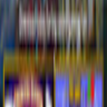
IGT Slots Firehouse Hounds
Encore
Casino
Classificação do jogo: 5.0 / 5. (1)
(
1
)
Jogar