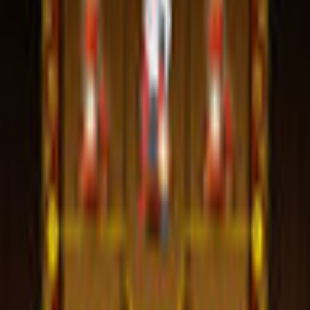
Wild West Slot Machine
Inlogic Software
Casino