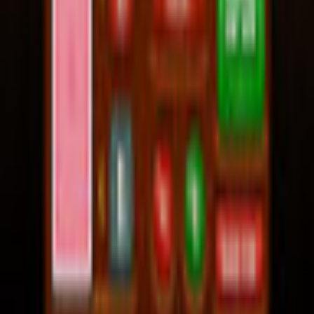
Definições de Cookies
Termos e Condições
Garantia de Compra Segura
EULA
Política de Reembolso
Licenças de Código Aberto
Informações
Expediente
Sobre Nós
Suporte
Carreiras
Mapa do Site
Siga-nos