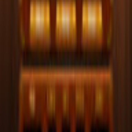
a sua aposta, gire e ganhe grandes prémios no melhor jogo de
casino grátis!
Defina a aposta, as linhas de pagamento e gire as rodas. Se
ganhar, arrisque as suas moedas numa dupla oportunidade de
obter uma maior recompensa. Verifique a tabela de pagamentos
para ver os possíveis ganhos.
Detalhes adicionais
Empresa
Inlogic Software
Idiomas do jogo
Deutsch, English, Español, Français
Data de lançamento
6/1/2022