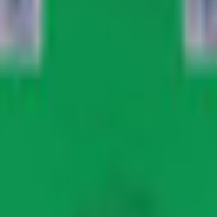
utier