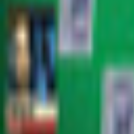
Descripción
Aprende a jugar al póquer con uno de los profesionales más exito
Hold'em, Omaha Hold'em, 7 Card Stud y 5 Card Draw, con miles de
límite, o juega en cualquier número de torneos: satélites, heads 
Gana suficiente dinero para ponerte a prueba participando en el
Detalles adicionales
Empresa
Masque
Idiomas del juego