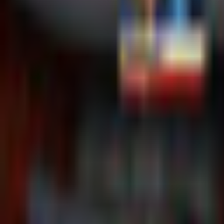
Productos anteriores
Siguientes productos
Jugar a juegos
Objetos ocultos
Gestión del tiempo
Match 3
Cartas y solitario
Casino
Legal
Política de Privacidad
Configuración de Cookies
Términos y Condiciones
Garantía de compra segura
EULA
Política de Reembolso
Licencias de código abierto
Información