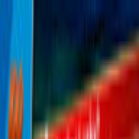
$ USD
Español
TODOS LOS JUEGOS
GRATIS
NEW RELEASES
MEMBRESÍA
MÁS