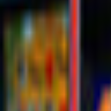
IGT Slots Day of the Dead
Masque
Casino
Calificación del juego: 3.8 / 5. (4)
(
4
)
Jugar