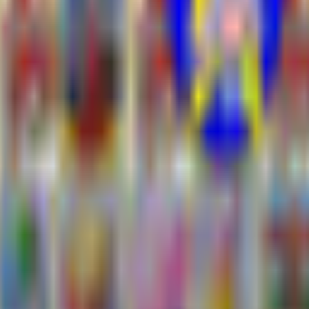
fantásticas tragaperras de IGT. Experimente la diversión de 3-4-5 
; Stacked Wilds; y Free Games. Puedes jugar a las tragaperras Day
ragaperras en IGT Slots Day of the Dead. ¡Juega hoy mismo!