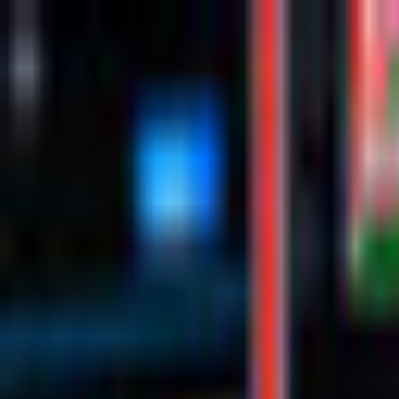
$ USD
Español
TODOS LOS JUEGOS
GRATIS
NEW RELEASES
MEMBRESÍA
MÁS