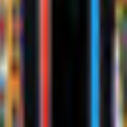
rodillos hexagonales; la exclusiva apuesta MultiWay Xtra de IGT;
 of the Dead, State Fair, Carnival of Mystery y Jolly Roger en