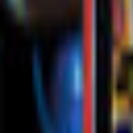
Fecha de lanzamiento
9/22/2014
Requisitos del sistema
Operating System
Windows 8, Windows 7 and Vista
Processor
Pentium 4 - 1.0 GHz or better
RAM
1GB
Juegos similares