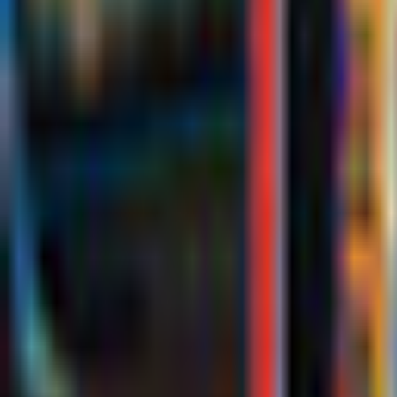
Descripción
¡Gana a lo grande con IGT Slots Día de los Muertos! Consigue 4 
pagos ganadores de izquierda a derecha Y de derecha a izquierda
este pack de 4. Hay diversión para todos los aficionados a las t
Detalles adicionales
Empresa
Masque
Idiomas del juego
English