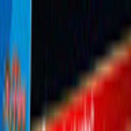
$ USD
Español
TODOS LOS JUEGOS
GRATIS
NEW RELEASES
MEMBRESÍA
MÁS