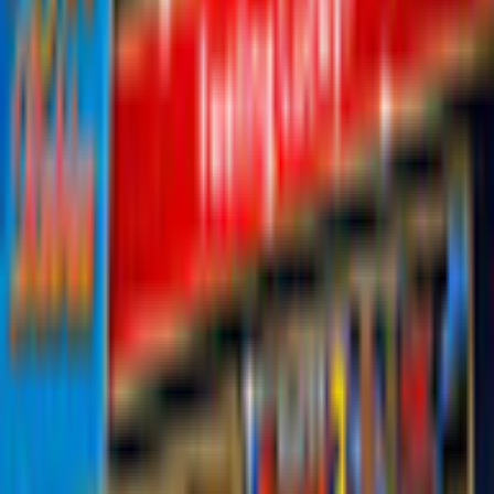
IGT Slots Fire Rubies
Encore
Casino
Calificación del juego: 4.0 / 5. (4)
(
4
)
Jugar