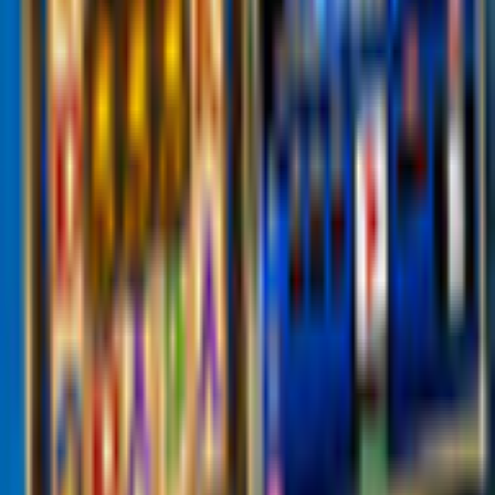
Idiomas del juego
English
Fecha de lanzamiento
10/2/2014
Requisitos del sistema
Operating System
Windows 8, Windows 7 and Vista
Processor
Pentium 4 - 2.0 Ghz or better
RAM