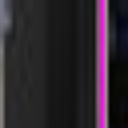
$ USD
Español
TODOS LOS JUEGOS
GRATIS
NEW RELEASES
MEMBRESÍA
MÁS