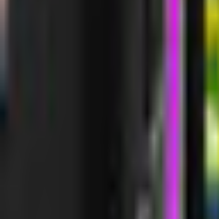
Descripción
Tragaperras IGT: Sumatran Storm reúne 15 de los juegos de traga
exclusivos Symbol Burst de IGT, End2End Expanding wilds, Volati
Detalles adicionales
Empresa
Masque
Idiomas del juego
English
Fecha de lanzamiento