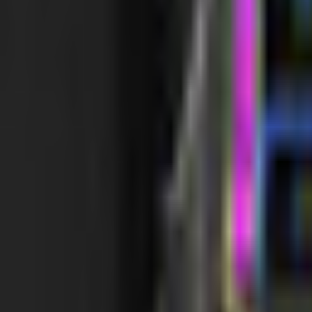
11/10/2014
Requisitos del sistema
Operating System
Windows 8, Windows 7 and Vista
Processor
Pentium 4 - 1.0 GHz or better
RAM
1GB
Juegos similares
Productos anteriores
Siguientes productos