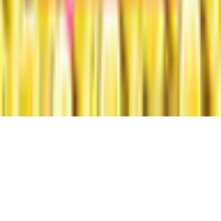
Suivez-nous
©
2026
gamigo Inc. Tous droits réservés.
.