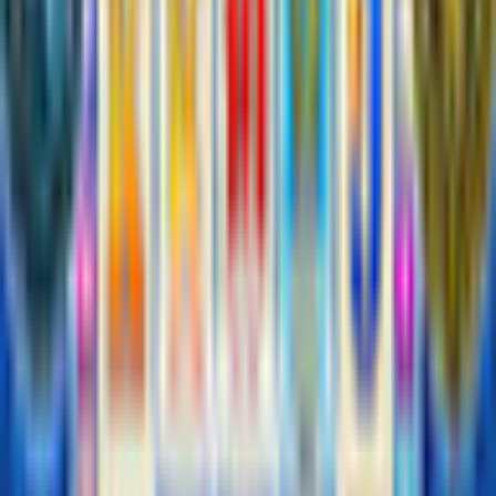
Évaluation du jeu: 3.4 / 5. (20)
(
20
)
Une connexion Internet stable et un navigateur Web sont
Jouer
nécessaires pour jouer à ce jeu en ligne.
Share