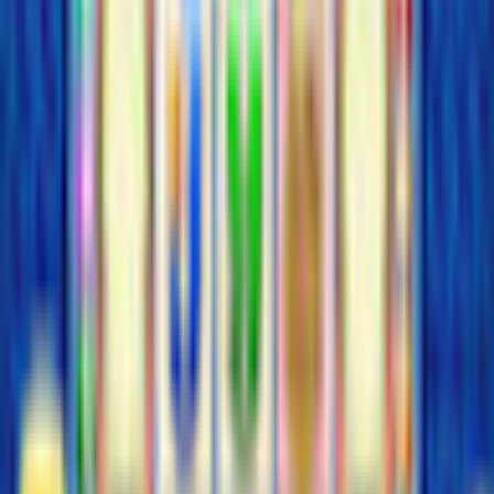
1. Un jeu immersif
Heart of Vegas se distingue en offrant une expérience de jeu
immersive qui transcende l'ordinaire. Grâce à des graphismes
de pointe, des animations fluides et une interface conviviale, les
joueurs sont transportés dans un monde où chaque tour de
rouleau et chaque carte distribuée ressemblent à une véritable
expérience de casino.
2. Une sélection de jeux diversifiée
La diversité est la clé du succès de Heart of Vegas. Des machines
à sous classiques aux jeux de table innovants, cette plateforme
s'adresse à un large public aux préférences de jeu variées. Que
vous soyez un joueur expérimenté ou un novice explorant le
paysage des casinos virtuels, il y a toujours un jeu qui
correspond à vos goûts.
Stratégies gagnantes
1. Maximiser les primes
L'un des secrets de la réussite à Heart of Vegas est de savoir