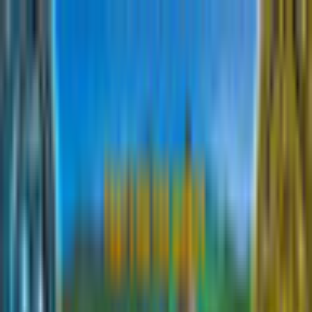
$ USD
Français
TOUS LES JEUX
GRATUIT
NEW RELEASES
ABONNEMENT
PLUS