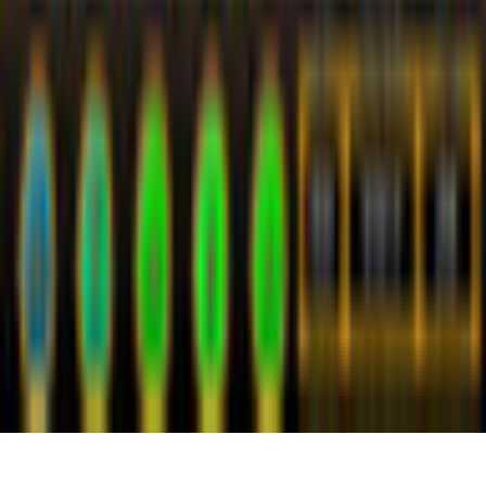
Informations
Mentions légales
À propos
Support
Carrières
Plan du site
Suivez-nous
©
2026
gamigo Inc. Tous droits réservés.
.