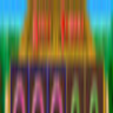
$ USD
Français
TOUS LES JEUX
GRATUIT
NEW RELEASES
ABONNEMENT
PLUS