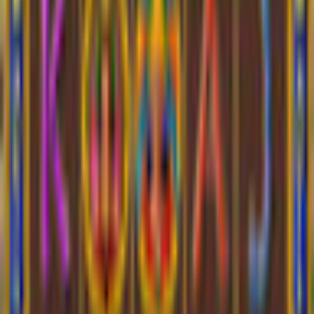
English
Date de sortie
7/9/2014
Configuration requise
Operating System
Windows 8, Windows 7 and Vista
Processor
Pentium 4 - 2.0 Ghz or better
RAM
1GB