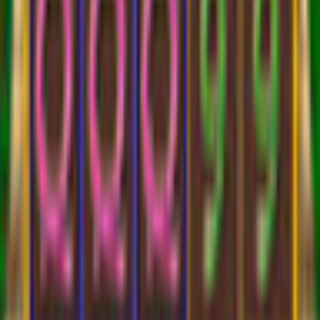
IGT Slots Aztec Temple
Encore
Casino
Évaluation du jeu: 3.7 / 5. (7)
(
7
)
Jouer