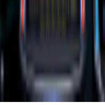
Licences Open Source
Informations
Mentions légales
À propos
Support
Carrières
Plan du site
Suivez-nous
©
2026
gamigo Inc. Tous droits réservés.
.