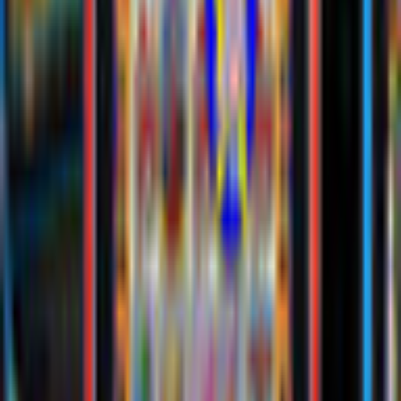
Description
Gagnez gros avec la machine à sous IGT Day of the Dead !
Obtenez 4 superbes machines à sous d'IGT. Découvrez le plaisir
des rouleaux hexagonaux 3-4-5, des paris MultiWay Xtra
exclusifs à IGT, des gains de gauche à droite ET de droite à
gauche, des jokers empilés et des jeux gratuits. Vous pouvez
jouer aux machines à sous Day of the Dead, State Fair,
Carnival of Mystery et Jolly Roger dans ce pack de 4. Tous les
amateurs de machines à sous trouveront leur bonheur dans la
machine à sous IGT Day of the Dead. Jouez dès aujourd'hui !
Détails supplémentaires
Entreprise
Masque