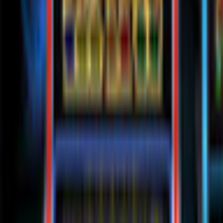
1GB
Jeux similaires
Produits précédents
Prochains produits
Jouer à des jeux
Objets cachés
Gestion du temps
Match 3
Cartes et solitaire
Casino
Mentions légales
Politique de Confidentialité
Paramètres des cookies
Conditions Générales d'Utilisation
Garantie d'achat sécurisé
EULA
Politique de Remboursement