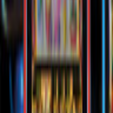
Langues du jeu
English
Date de sortie
9/22/2014
Configuration requise
Operating System
Windows 8, Windows 7 and Vista
Processor
Pentium 4 - 1.0 GHz or better
RAM