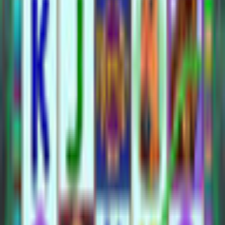
IGT Slots Wild Wolf
Encore
Casino
Évaluation du jeu: 4.0 / 5. (2)
(
2
)
Jouer