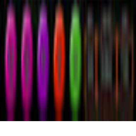
Informations
Mentions légales
À propos
Support
Carrières
Plan du site
Suivez-nous
©
2026
gamigo Inc. Tous droits réservés.
.