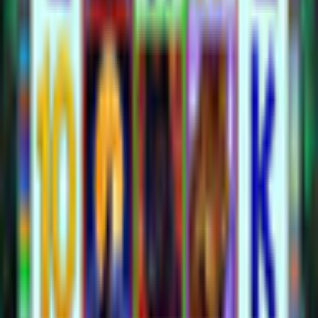
Description
Ayez l'impression d'être dans un vrai casino avec la machine à
sous IGT Wild Wolf ! Jouez à quatre machines à sous vidéo et
mécaniques différentes. Des graphismes colorés et des bonus
vidéo complètent l'excitation de ces authentiques machines à
sous de casino d'IGT - le plus grand fabricant de machines à
sous au monde. Jouez à la machine à sous IGT Wild Wolf dès
aujourd'hui !
Détails supplémentaires
Entreprise
Encore
Langues du jeu