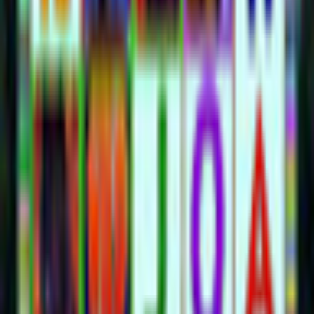
English
Date de sortie
7/30/2014
Configuration requise
Operating System
Windows 8, Windows 7 and Vista
Processor
Pentium 4 - 2.0 Ghz or better
RAM
1GB