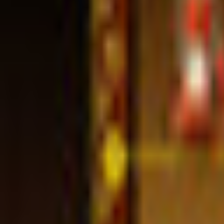
Wild West Slot Machine
Inlogic Software
Casino