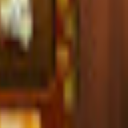
aisir d'une machine à sous occidentale dans votre main. Placez
e plus grande récompense. Vérifiez la table de paiement pour