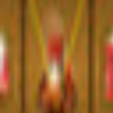
aires pour jouer à ce jeu en ligne.