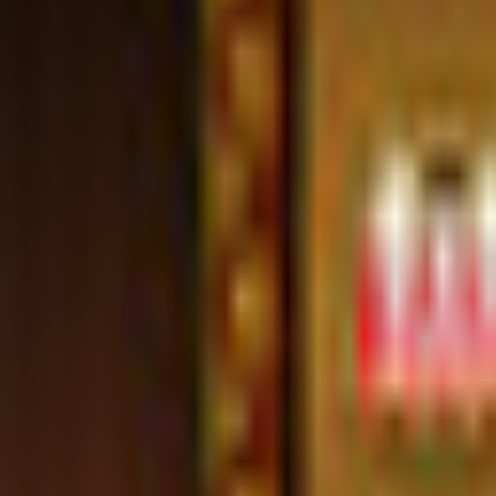
Évaluation du jeu: 0.0 / 5. (0)
(
0
)
Une connexion Internet stable et un navigateur Web sont nécess
Jouer
Share