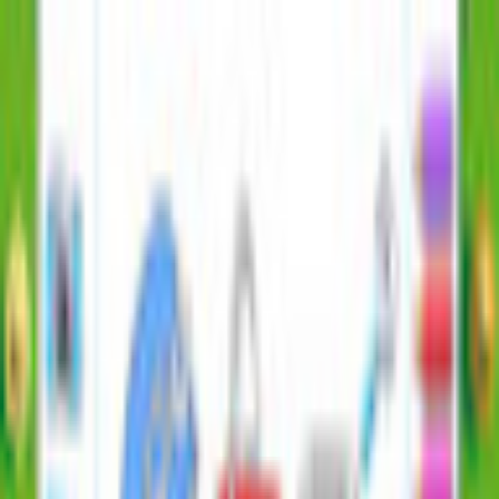
$ USD
Français
TOUS LES JEUX
GRATUIT
NEW RELEASES
ABONNEMENT
PLUS