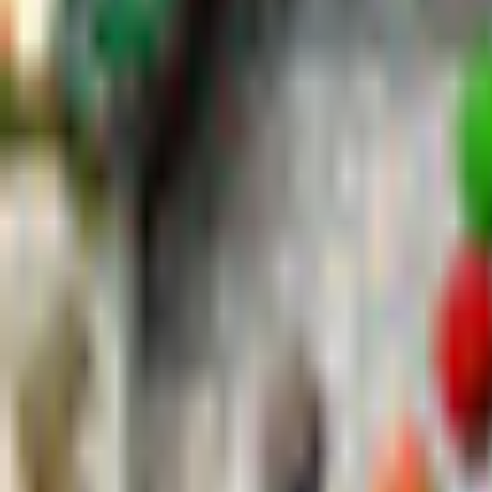
Bato - Treasures of Tibet
NextGame
Match 3
Évaluation du jeu: 5.0 / 5. (2)
(
2
)
Jouer