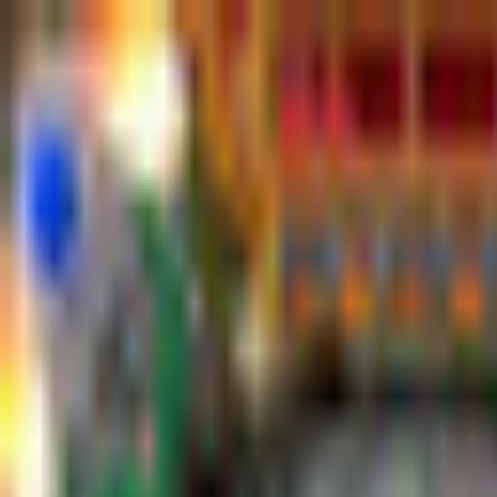
$ USD
Français
TOUS LES JEUX
GRATUIT
NEW RELEASES
ABONNEMENT
PLUS