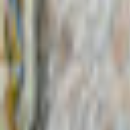
Date de sortie
3/3/2010
Configuration requise
Operating System
Windows 8, Windows 7, Vista and XP
Processor
Pentium - 1000MHz or better
RAM
256MB
Jeux similaires