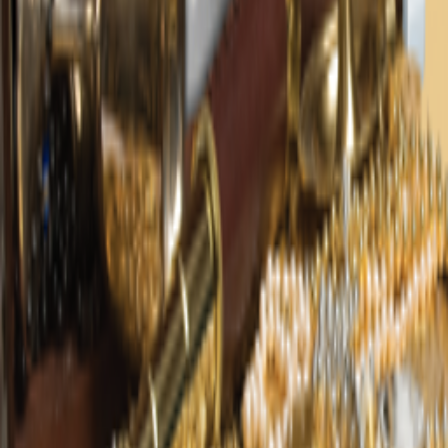
Hidden Object
IGT Slots Kitty Glitter
Casino
Lost Secrets: Bermuda Triangle
Hidden Object
Hoyle Solitaire & More
Cards
Hoyle Classic Board Game Collection 4
Board