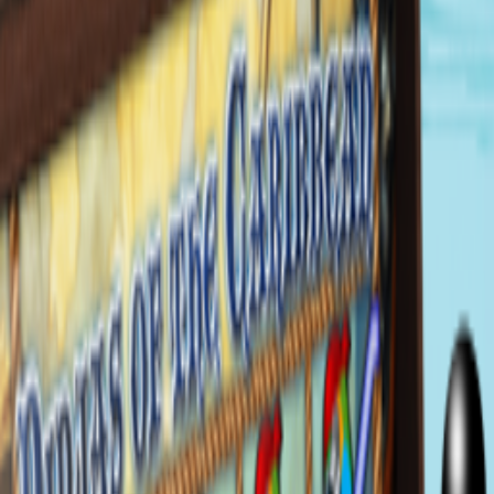
wild Unlimited Play
(
48
)
Casino
(
26
)
Cards
(
11
)
Board
(
5
)
Hidden Object
(
4
)
Puzzle
(
3
)
Word
(
3
)
Adventure
(
2
)
Match
3
(
2
)
Arcade
(
1
)
Mehr anzeigen
wild Benefits
Unlimited Play Games
(
48
)
Game Series
Beebo
(
1
)
Epistory Typing Chronicles
(
1
)
Holey Casino
(
6
)
Holey Classic Board Games
(
4
)
Hoyle Card Games
(
3
)
HOYLE Celebrity Gossip
(
1
)
Hoyle Desert Island
(
1
)
Hoyle
Enchanted Puzzles
(
1
)
Hoyle Gator Elevator
(
1
)
Hoyle Illusions
(
2
)
Mehr anzeigen
Tag
Slots
(
23
)
Poker
(
9
)
Solitaire
(
4
)
Mystery
(
3
)
Brain Power
(
2
)
Fantasy
(
1
)
Marble Shooter
(
1
)
Rating
Language
Encore