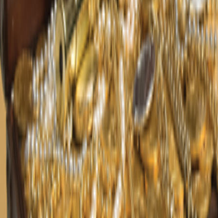
Hoyle Classic Board Game Collection 3
Board
Hoyle Casino Collection 2
Casino
Hoyle Ninjas of the Caribbean
Casino
1
2
Weiter
Spiele spielen