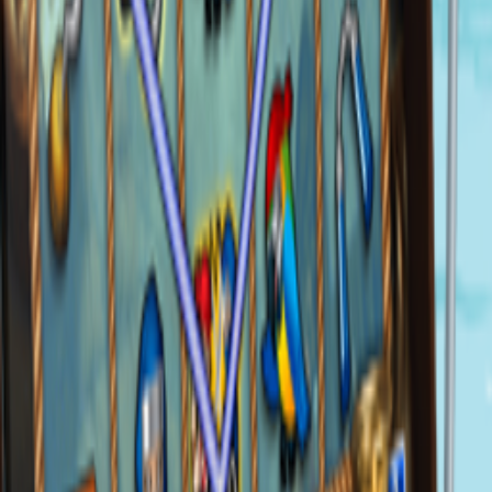
Casino
IGT Slots Fire Rubies
Casino
IGT Slots Garden Party
Casino
IGT Slots Wild Wolf
Casino
IGT Slots Bombay
Casino